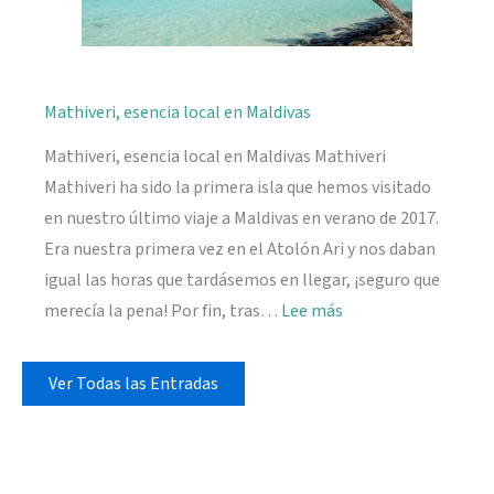
Mathiveri, esencia local en Maldivas
Mathiveri, esencia local en Maldivas Mathiveri
Mathiveri ha sido la primera isla que hemos visitado
en nuestro último viaje a Maldivas en verano de 2017.
Era nuestra primera vez en el Atolón Ari y nos daban
igual las horas que tardásemos en llegar, ¡seguro que
:
merecía la pena! Por fin, tras…
Lee más
Mathiveri,
esencia
Ver Todas las Entradas
local
en
Maldivas