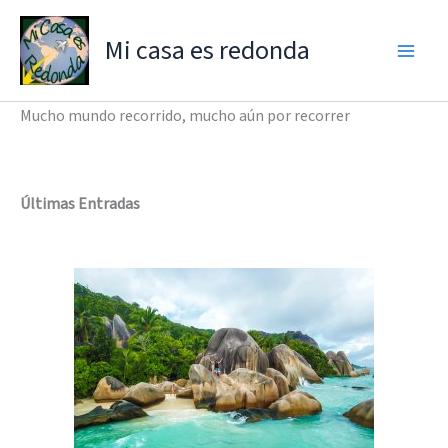
Ir
al
Mi casa es redonda
contenido
Mucho mundo recorrido, mucho aún por recorrer
Últimas Entradas