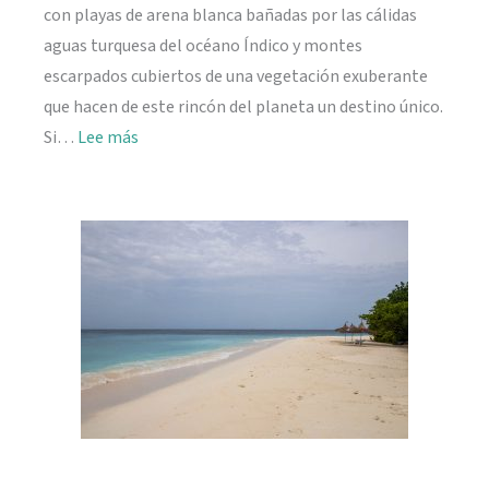
con playas de arena blanca bañadas por las cálidas
aguas turquesa del océano Índico y montes
escarpados cubiertos de una vegetación exuberante
que hacen de este rincón del planeta un destino único.
:
Si…
Lee más
Viajar
a
Seychelles:
información
práctica