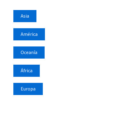
Asia
América
Oceanía
África
Europa