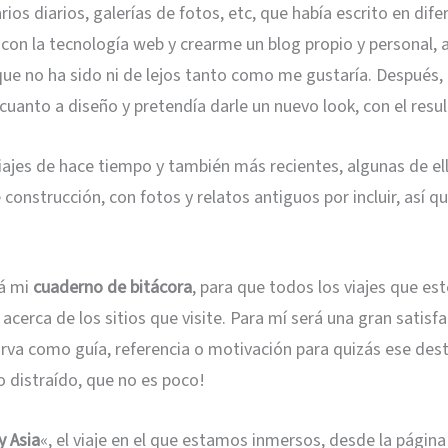
rios diarios, galerías de fotos, etc, que había escrito en d
con la tecnología web y crearme un blog propio y personal, a
 que no ha sido ni de lejos tanto como me gustaría.
Después, a
uanto a diseño y pretendía darle un nuevo look, con el resu
 viajes de hace tiempo y también más recientes, algunas de e
construcción, con fotos y relatos antiguos por incluir, así
rá mi
cuaderno de bitácora
, para que todos los viajes que es
cerca de los sitios que visite. Para mí será una gran satisf
rva como guía, referencia o motivación para quizás ese desti
o distraído, que no es poco!
y Asia
«, el viaje en el que estamos inmersos, desde la págin