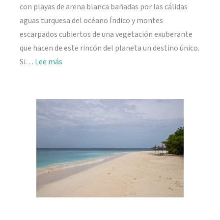
con playas de arena blanca bañadas por las cálidas
aguas turquesa del océano Índico y montes
escarpados cubiertos de una vegetación exuberante
que hacen de este rincón del planeta un destino único.
:
Si…
Lee más
Viajar
a
Seychelles:
información
práctica