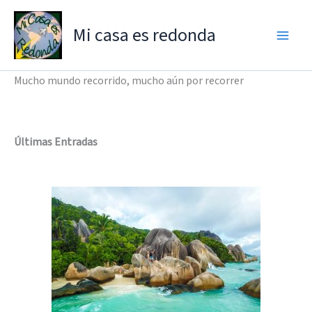
Ir
al
Mi casa es redonda
contenido
Mucho mundo recorrido, mucho aún por recorrer
Últimas Entradas