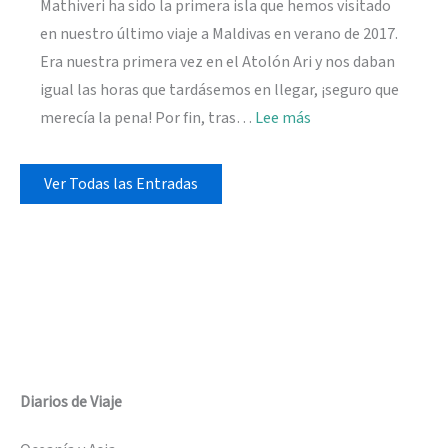
Mathiveri ha sido la primera isla que hemos visitado
en nuestro último viaje a Maldivas en verano de 2017.
Era nuestra primera vez en el Atolón Ari y nos daban
igual las horas que tardásemos en llegar, ¡seguro que
:
merecía la pena! Por fin, tras…
Lee más
Mathiveri,
esencia
Ver Todas las Entradas
local
en
Maldivas
Diarios de Viaje