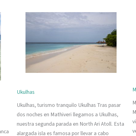
playas
y
naturaleza
les
M
Ukulhas
M
Ukulhas, turismo tranquilo Ukulhas Tras pasar
M
dos noches en Mathiveri llegamos a Ukulhas,
v
nuestra segunda parada en North Ari Atoll. Esta
v
anca
alargada isla es famosa por llevar a cabo