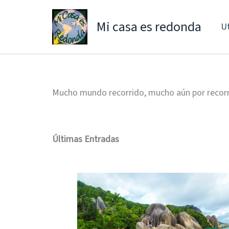
Ir
al
Mi casa es redonda
Ut
contenido
Mucho mundo recorrido, mucho aún por recor
Últimas Entradas