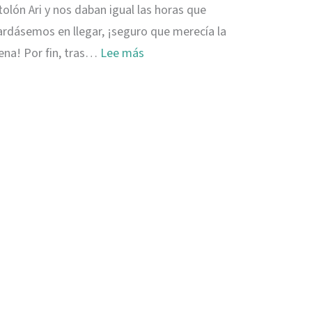
tolón Ari y nos daban igual las horas que
ardásemos en llegar, ¡seguro que merecía la
:
ena! Por fin, tras…
Lee más
Mathiveri,
esencia
local
en
Maldivas