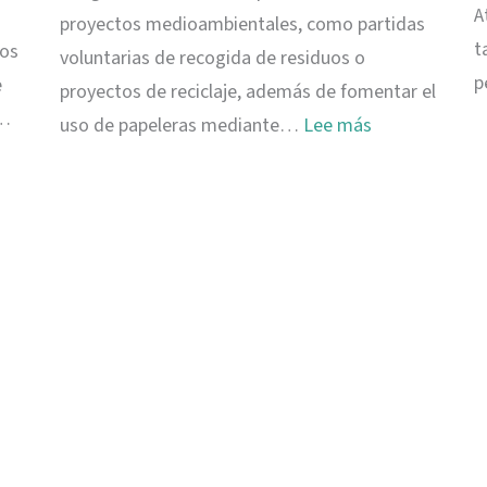
A
proyectos medioambientales, como partidas
t
tos
voluntarias de recogida de residuos o
p
e
proyectos de reciclaje, además de fomentar el
i…
:
uso de papeleras mediante…
Lee más
Ukulhas