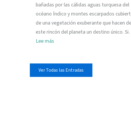
bañadas por las cálidas aguas turquesa del
océano Índico y montes escarpados cubier
de una vegetación exuberante que hacen d
este rincón del planeta un destino único. S
:
Lee más
Viajar
a
Seychelles:
Ver Todas las Entradas
información
práctica