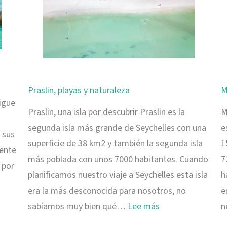
Praslin, playas y naturaleza
M
igue
Praslin, una isla por descubrir Praslin es la
M
segunda isla más grande de Seychelles con una
e
 sus
superficie de 38 km2 y también la segunda isla
1
mente
más poblada con unos 7000 habitantes. Cuando
7
 por
planificamos nuestro viaje a Seychelles esta isla
h
era la más desconocida para nosotros, no
e
:
sabíamos muy bien qué…
Lee más
n
Praslin,