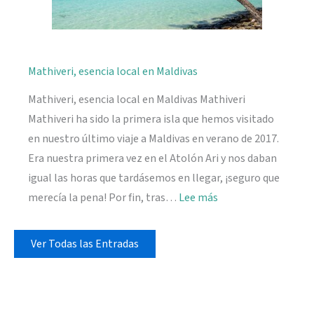
Mathiveri, esencia local en Maldivas
Mathiveri, esencia local en Maldivas Mathiveri
Mathiveri ha sido la primera isla que hemos visitado
en nuestro último viaje a Maldivas en verano de 2017.
Era nuestra primera vez en el Atolón Ari y nos daban
igual las horas que tardásemos en llegar, ¡seguro que
:
merecía la pena! Por fin, tras…
Lee más
Mathiveri,
esencia
Ver Todas las Entradas
local
en
Maldivas