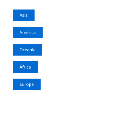
Asia
América
Oceanía
África
Europa