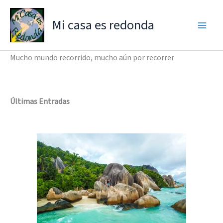
Ir
al
Mi casa es redonda
contenido
Mucho mundo recorrido, mucho aún por recorrer
Últimas Entradas