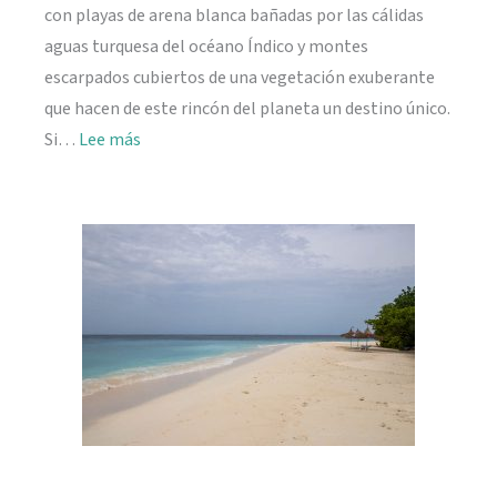
con playas de arena blanca bañadas por las cálidas
aguas turquesa del océano Índico y montes
escarpados cubiertos de una vegetación exuberante
que hacen de este rincón del planeta un destino único.
:
Si…
Lee más
Viajar
a
Seychelles:
información
práctica