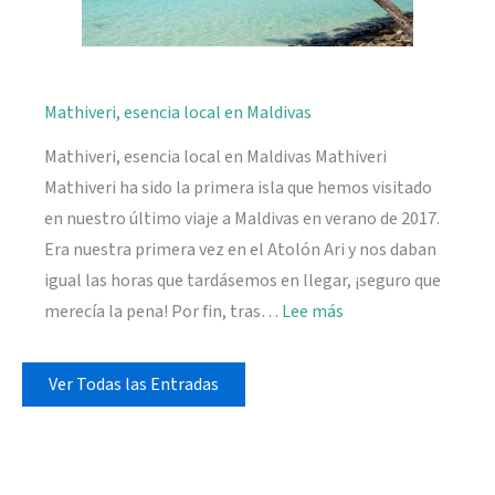
Mathiveri, esencia local en Maldivas
Mathiveri, esencia local en Maldivas Mathiveri
Mathiveri ha sido la primera isla que hemos visitado
en nuestro último viaje a Maldivas en verano de 2017.
Era nuestra primera vez en el Atolón Ari y nos daban
igual las horas que tardásemos en llegar, ¡seguro que
:
merecía la pena! Por fin, tras…
Lee más
Mathiveri,
esencia
Ver Todas las Entradas
local
en
Maldivas