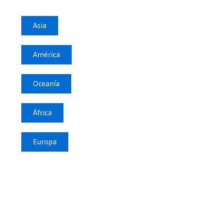
Asia
América
Oceanía
África
Europa