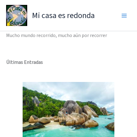
Ir
al
Mi casa es redonda
contenido
Mucho mundo recorrido, mucho aún por recorrer
Últimas Entradas