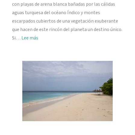
con playas de arena blanca bañadas por las cálidas
aguas turquesa del océano Índico y montes
escarpados cubiertos de una vegetación exuberante
que hacen de este rincón del planeta un destino único.
:
Si…
Lee más
Viajar
a
Seychelles:
información
práctica