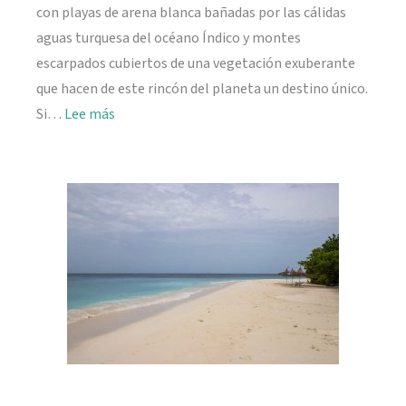
con playas de arena blanca bañadas por las cálidas
aguas turquesa del océano Índico y montes
escarpados cubiertos de una vegetación exuberante
que hacen de este rincón del planeta un destino único.
:
Si…
Lee más
Viajar
a
Seychelles:
información
práctica