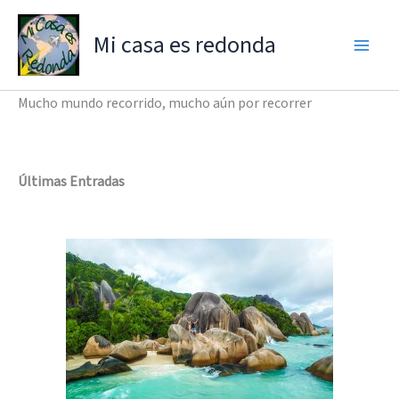
Ir
al
Mi casa es redonda
contenido
Mucho mundo recorrido, mucho aún por recorrer
Últimas Entradas