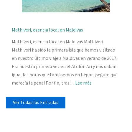
Mathiveri, esencia local en Maldivas
Mathiveri, esencia local en Maldivas Mathiveri
Mathiveri ha sido la primera isla que hemos visitado
en nuestro último viaje a Maldivas en verano de 2017.
Era nuestra primera vez en el Atolón Ari y nos daban
igual las horas que tardásemos en llegar, ¡seguro que
:
merecía la pena! Por fin, tras…
Lee más
Mathiveri,
esencia
Ver Todas las Entradas
local
en
Maldivas