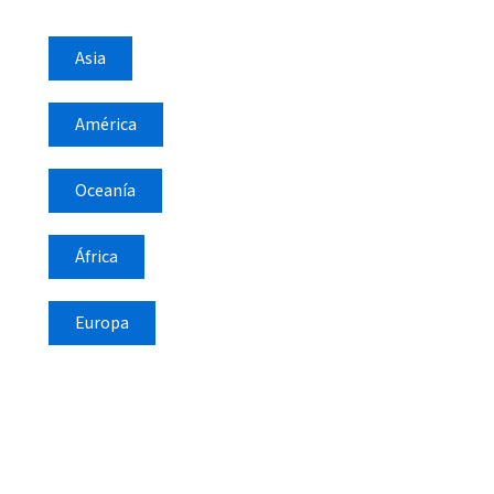
Asia
América
Oceanía
África
Europa