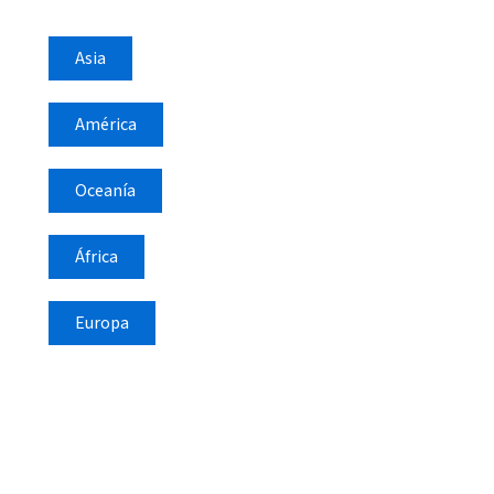
Asia
América
Oceanía
África
Europa