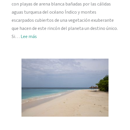
con playas de arena blanca bañadas por las cálidas
aguas turquesa del océano Índico y montes
escarpados cubiertos de una vegetación exuberante
que hacen de este rincón del planeta un destino único.
:
Si…
Lee más
Viajar
a
Seychelles:
información
práctica