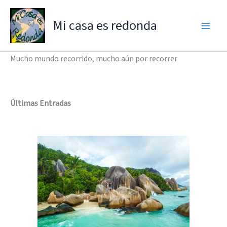
Ir
al
Mi casa es redonda
contenido
Mucho mundo recorrido, mucho aún por recorrer
Últimas Entradas