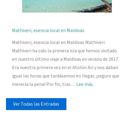
Mathiveri, esencia local en Maldivas
Mathiveri, esencia local en Maldivas Mathiveri
Mathiveri ha sido la primera isla que hemos visitado
en nuestro último viaje a Maldivas en verano de 2017.
Era nuestra primera vez en el Atolón Ari y nos daban
igual las horas que tardásemos en llegar, ¡seguro que
:
merecía la pena! Por fin, tras…
Lee más
Mathiveri,
esencia
Ver Todas las Entradas
local
en
Maldivas