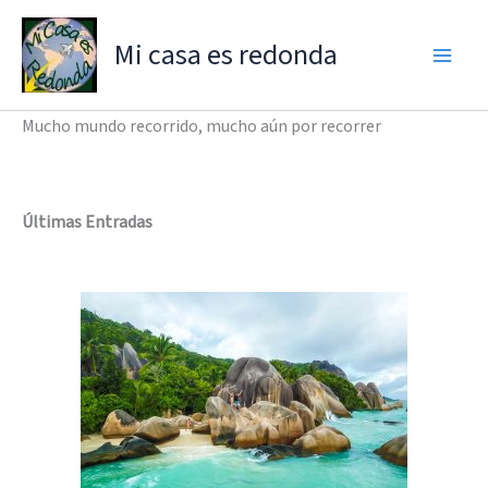
Ir
al
Mi casa es redonda
contenido
Mucho mundo recorrido, mucho aún por recorrer
Últimas Entradas