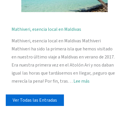
Mathiveri, esencia local en Maldivas
Mathiveri, esencia local en Maldivas Mathiveri
Mathiveri ha sido la primera isla que hemos visitado
en nuestro último viaje a Maldivas en verano de 2017.
Era nuestra primera vez en el Atolón Ari y nos daban
igual las horas que tardásemos en llegar, ¡seguro que
:
merecía la pena! Por fin, tras…
Lee más
Mathiveri,
esencia
Ver Todas las Entradas
local
en
Maldivas