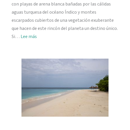
con playas de arena blanca bañadas por las cálidas
aguas turquesa del océano Índico y montes
escarpados cubiertos de una vegetación exuberante
que hacen de este rincón del planeta un destino único.
:
Si…
Lee más
Viajar
a
Seychelles:
información
práctica