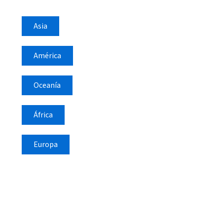
Asia
América
Oceanía
África
Europa