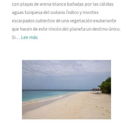
con playas de arena blanca bañadas por las cálidas
aguas turquesa del océano Índico y montes
escarpados cubiertos de una vegetación exuberante
que hacen de este rincón del planeta un destino único.
:
Si…
Lee más
Viajar
a
Seychelles:
información
práctica