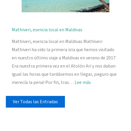
Mathiveri, esencia local en Maldivas
Mathiveri, esencia local en Maldivas Mathiveri
Mathiveri ha sido la primera isla que hemos visitado
en nuestro último viaje a Maldivas en verano de 2017.
Era nuestra primera vez en el Atolón Ari y nos daban
igual las horas que tardásemos en llegar, ¡seguro que
:
merecía la pena! Por fin, tras…
Lee más
Mathiveri,
esencia
Ver Todas las Entradas
local
en
Maldivas