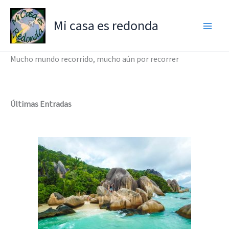
Ir
al
Mi casa es redonda
contenido
Mucho mundo recorrido, mucho aún por recorrer
Últimas Entradas