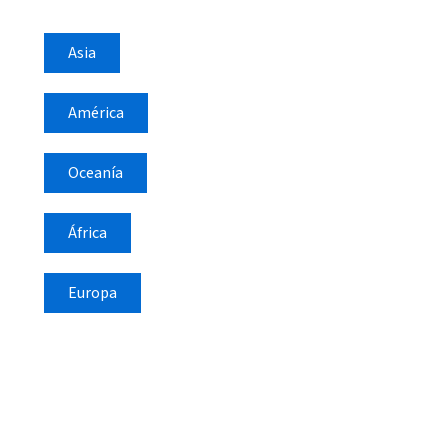
Asia
América
Oceanía
África
Europa