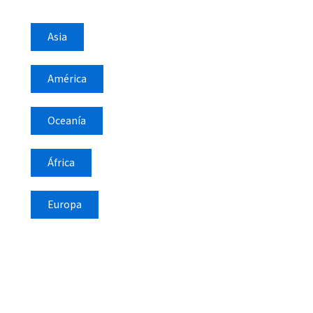
Asia
América
Oceanía
África
Europa