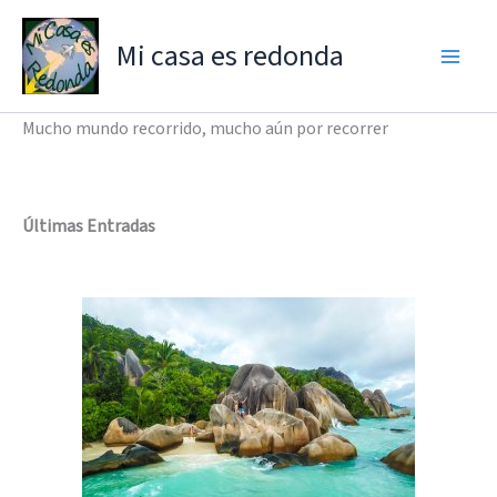
Ir
al
Mi casa es redonda
contenido
Mucho mundo recorrido, mucho aún por recorrer
Últimas Entradas