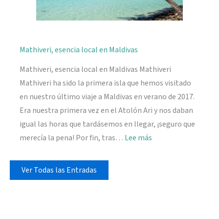
Mathiveri, esencia local en Maldivas
Mathiveri, esencia local en Maldivas Mathiveri
Mathiveri ha sido la primera isla que hemos visitado
en nuestro último viaje a Maldivas en verano de 2017.
Era nuestra primera vez en el Atolón Ari y nos daban
igual las horas que tardásemos en llegar, ¡seguro que
:
merecía la pena! Por fin, tras…
Lee más
Mathiveri,
esencia
Ver Todas las Entradas
local
en
Maldivas