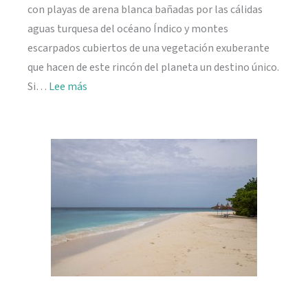
con playas de arena blanca bañadas por las cálidas
aguas turquesa del océano Índico y montes
escarpados cubiertos de una vegetación exuberante
que hacen de este rincón del planeta un destino único.
:
Si…
Lee más
Viajar
a
Seychelles:
información
práctica