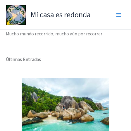
Ir
al
Mi casa es redonda
contenido
Mucho mundo recorrido, mucho aún por recorrer
Últimas Entradas