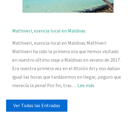
Mathiveri, esencia local en Maldivas
Mathiveri, esencia local en Maldivas Mathiveri
Mathiveri ha sido la primera isla que hemos visitado
en nuestro último viaje a Maldivas en verano de 2017.
Era nuestra primera vez en el Atolón Ari y nos daban
igual las horas que tardásemos en llegar, ¡seguro que
:
merecía la pena! Por fin, tras…
Lee más
Mathiveri,
esencia
Ver Todas las Entradas
local
en
Maldivas