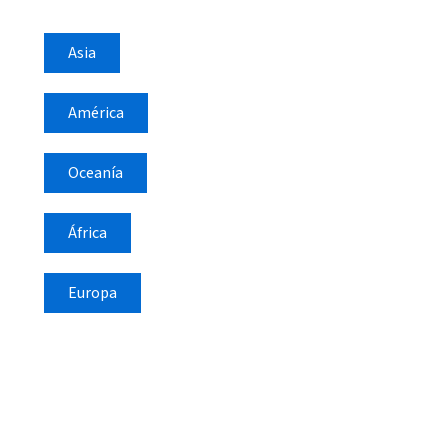
Asia
América
Oceanía
África
Europa