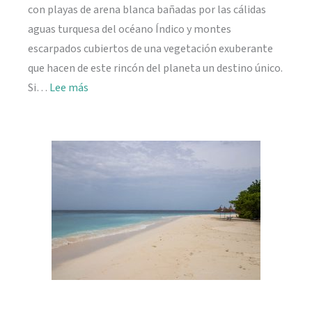
con playas de arena blanca bañadas por las cálidas
aguas turquesa del océano Índico y montes
escarpados cubiertos de una vegetación exuberante
que hacen de este rincón del planeta un destino único.
:
Si…
Lee más
Viajar
a
Seychelles:
información
práctica