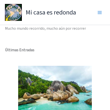
Ir
al
Mi casa es redonda
contenido
Mucho mundo recorrido, mucho aún por recorrer
Últimas Entradas