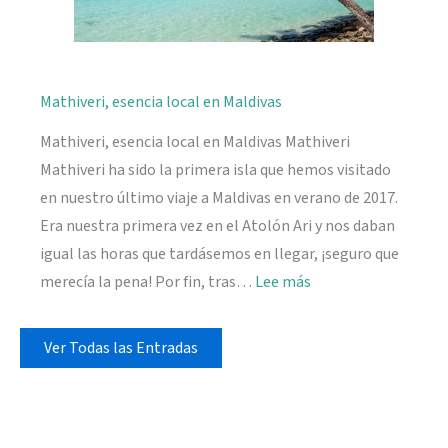
Mathiveri, esencia local en Maldivas
Mathiveri, esencia local en Maldivas Mathiveri
Mathiveri ha sido la primera isla que hemos visitado
en nuestro último viaje a Maldivas en verano de 2017.
Era nuestra primera vez en el Atolón Ari y nos daban
igual las horas que tardásemos en llegar, ¡seguro que
:
merecía la pena! Por fin, tras…
Lee más
Mathiveri,
esencia
Ver Todas las Entradas
local
en
Maldivas