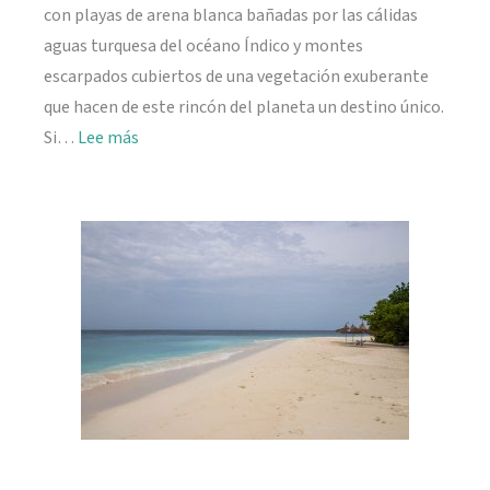
con playas de arena blanca bañadas por las cálidas
aguas turquesa del océano Índico y montes
escarpados cubiertos de una vegetación exuberante
que hacen de este rincón del planeta un destino único.
:
Si…
Lee más
Viajar
a
Seychelles:
información
práctica