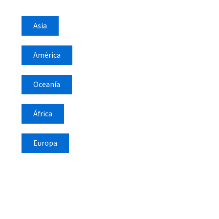
Asia
América
Oceanía
África
Europa