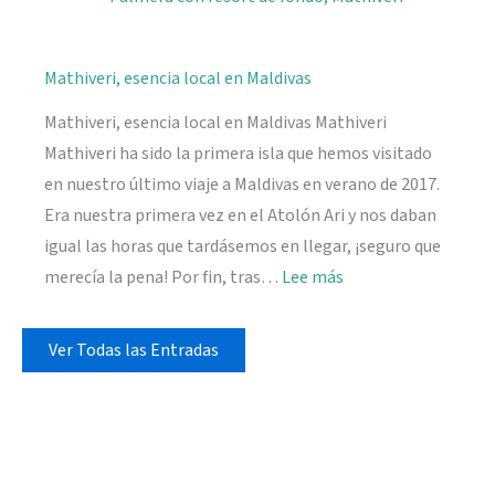
Mathiveri, esencia local en Maldivas
Mathiveri, esencia local en Maldivas Mathiveri
Mathiveri ha sido la primera isla que hemos visitado
en nuestro último viaje a Maldivas en verano de 2017.
Era nuestra primera vez en el Atolón Ari y nos daban
igual las horas que tardásemos en llegar, ¡seguro que
:
merecía la pena! Por fin, tras…
Lee más
Mathiveri,
esencia
Ver Todas las Entradas
local
en
Maldivas