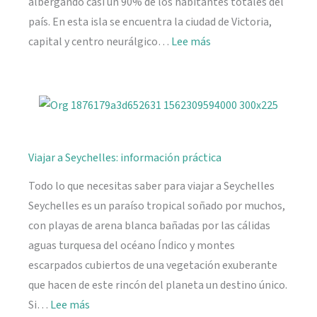
albergando casi un 90% de los habitantes totales del
país. En esta isla se encuentra la ciudad de Victoria,
:
capital y centro neurálgico…
Lee más
Mahé,
descubriendo
Seychelles
Viajar a Seychelles: información práctica
Todo lo que necesitas saber para viajar a Seychelles
Seychelles es un paraíso tropical soñado por muchos,
con playas de arena blanca bañadas por las cálidas
aguas turquesa del océano Índico y montes
escarpados cubiertos de una vegetación exuberante
que hacen de este rincón del planeta un destino único.
:
Si…
Lee más