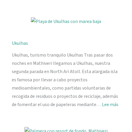
Viajar
a
Seychelles:
información
práctica
Ukulhas
Ukulhas, turismo tranquilo Ukulhas Tras pasar dos
noches en Mathiveri llegamos a Ukulhas, nuestra
segunda parada en North Ari Atoll. Esta alargada isla
es famosa por llevar a cabo proyectos
medioambientales, como partidas voluntarias de
recogida de residuos o proyectos de reciclaje, además
:
de fomentar el uso de papeleras mediante…
Lee más
Ukulh