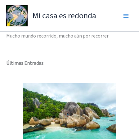
Ir
al
Mi casa es redonda
contenido
Mucho mundo recorrido, mucho aún por recorrer
Últimas Entradas