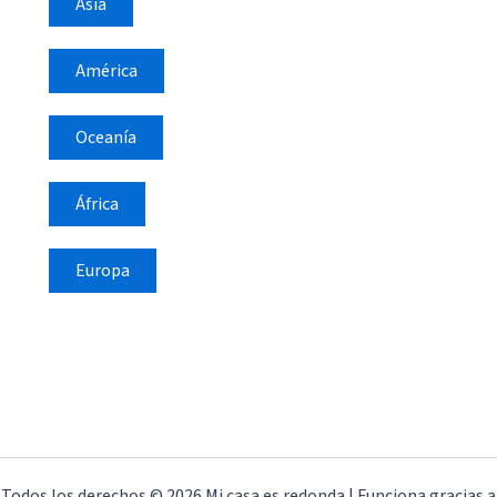
Asia
América
Oceanía
África
Europa
Todos los derechos © 2026 Mi casa es redonda | Funciona gracias a