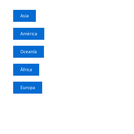
Asia
América
Oceanía
África
Europa