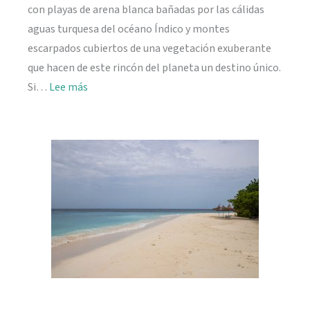
con playas de arena blanca bañadas por las cálidas
aguas turquesa del océano Índico y montes
escarpados cubiertos de una vegetación exuberante
que hacen de este rincón del planeta un destino único.
:
Si…
Lee más
Viajar
a
Seychelles:
información
práctica