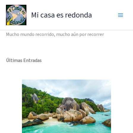
Ir
al
Mi casa es redonda
contenido
Mucho mundo recorrido, mucho aún por recorrer
Últimas Entradas