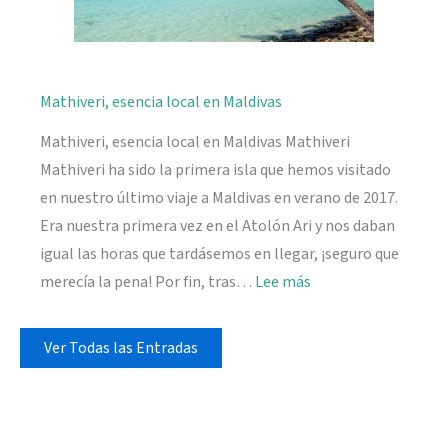
Mathiveri, esencia local en Maldivas
Mathiveri, esencia local en Maldivas Mathiveri
Mathiveri ha sido la primera isla que hemos visitado
en nuestro último viaje a Maldivas en verano de 2017.
Era nuestra primera vez en el Atolón Ari y nos daban
igual las horas que tardásemos en llegar, ¡seguro que
:
merecía la pena! Por fin, tras…
Lee más
Mathiveri,
esencia
Ver Todas las Entradas
local
en
Maldivas