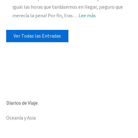
igual las horas que tardásemos en llegar, ¡seguro que
:
merecía la pena! Por fin, tras…
Lee más
Mathiveri,
esencia
Ver Todas las Entradas
local
en
Maldivas
Diarios de Viaje
Oceanía y Asia