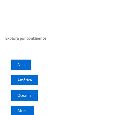
Explora por continente
Asia
América
Oceanía
África