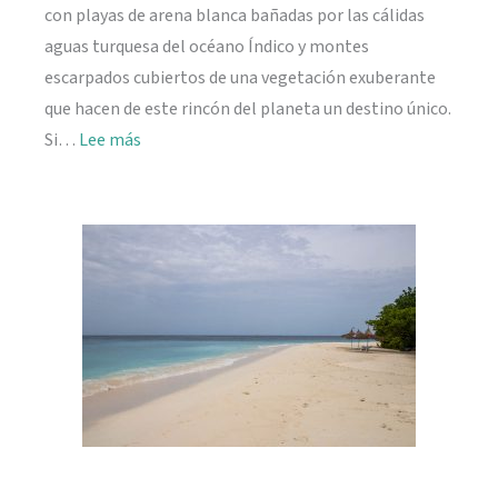
con playas de arena blanca bañadas por las cálidas
aguas turquesa del océano Índico y montes
escarpados cubiertos de una vegetación exuberante
que hacen de este rincón del planeta un destino único.
:
Si…
Lee más
Viajar
a
Seychelles:
información
práctica