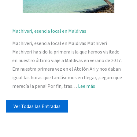
Mathiveri, esencia local en Maldivas
Mathiveri, esencia local en Maldivas Mathiveri
Mathiveri ha sido la primera isla que hemos visitado
en nuestro último viaje a Maldivas en verano de 2017.
Era nuestra primera vez en el Atolón Ari y nos daban
igual las horas que tardásemos en llegar, ¡seguro que
:
merecía la pena! Por fin, tras…
Lee más
Mathiveri,
esencia
Ver Todas las Entradas
local
en
Maldivas