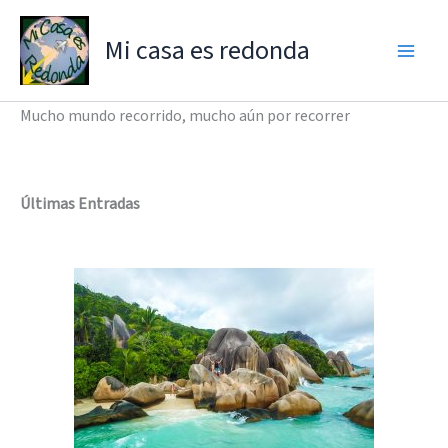
Ir
al
Mi casa es redonda
contenido
Mucho mundo recorrido, mucho aún por recorrer
Últimas Entradas