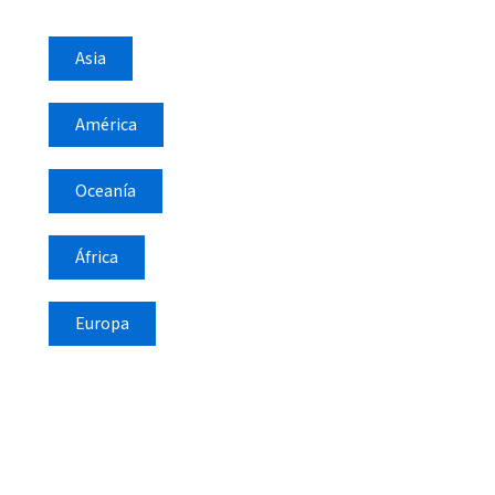
Asia
América
Oceanía
África
Europa