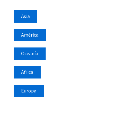
Asia
América
Oceanía
África
Europa