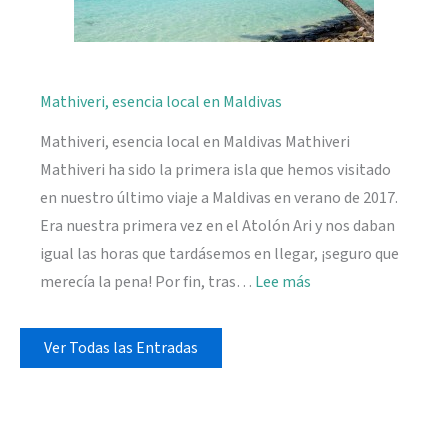
Mathiveri, esencia local en Maldivas
Mathiveri, esencia local en Maldivas Mathiveri
Mathiveri ha sido la primera isla que hemos visitado
en nuestro último viaje a Maldivas en verano de 2017.
Era nuestra primera vez en el Atolón Ari y nos daban
igual las horas que tardásemos en llegar, ¡seguro que
:
merecía la pena! Por fin, tras…
Lee más
Mathiveri,
esencia
Ver Todas las Entradas
local
en
Maldivas