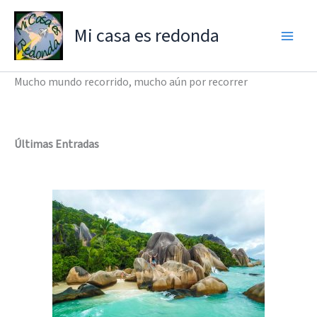
Ir
al
Mi casa es redonda
contenido
Mucho mundo recorrido, mucho aún por recorrer
Últimas Entradas