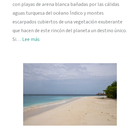
con playas de arena blanca bañadas por las cálidas
aguas turquesa del océano Índico y montes
escarpados cubiertos de una vegetación exuberante
que hacen de este rincón del planeta un destino único.
:
Si…
Lee más
Viajar
a
Seychelles:
información
práctica