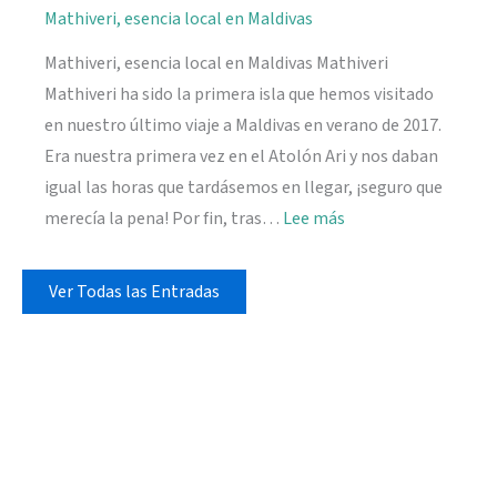
Mathiveri, esencia local en Maldivas
Mathiveri, esencia local en Maldivas Mathiveri
Mathiveri ha sido la primera isla que hemos visitado
en nuestro último viaje a Maldivas en verano de 2017.
Era nuestra primera vez en el Atolón Ari y nos daban
igual las horas que tardásemos en llegar, ¡seguro que
:
merecía la pena! Por fin, tras…
Lee más
Mathiveri,
esencia
Ver Todas las Entradas
local
en
Maldivas