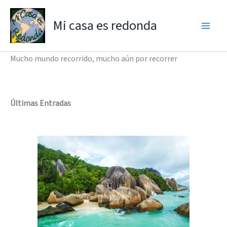
Ir
al
Mi casa es redonda
contenido
Mucho mundo recorrido, mucho aún por recorrer
Últimas Entradas