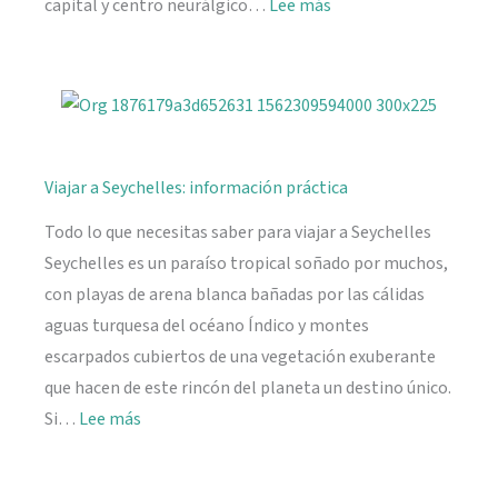
:
capital y centro neurálgico…
Lee más
Mahé,
descubriendo
Seychelles
Viajar a Seychelles: información práctica
Todo lo que necesitas saber para viajar a Seychelles
Seychelles es un paraíso tropical soñado por muchos,
con playas de arena blanca bañadas por las cálidas
aguas turquesa del océano Índico y montes
escarpados cubiertos de una vegetación exuberante
que hacen de este rincón del planeta un destino único.
:
Si…
Lee más
Viajar
a