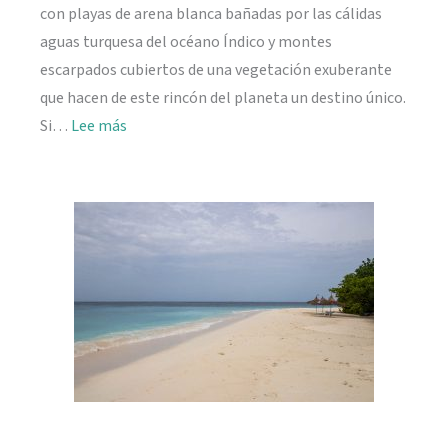
con playas de arena blanca bañadas por las cálidas
aguas turquesa del océano Índico y montes
escarpados cubiertos de una vegetación exuberante
que hacen de este rincón del planeta un destino único.
:
Si…
Lee más
Viajar
a
Seychelles:
información
práctica