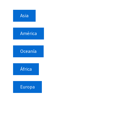
Asia
América
Oceanía
África
Europa