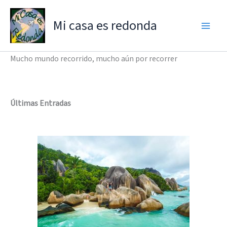
Ir
al
Mi casa es redonda
contenido
Mucho mundo recorrido, mucho aún por recorrer
Últimas Entradas