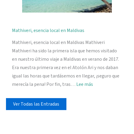
Mathiveri, esencia local en Maldivas
Mathiveri, esencia local en Maldivas Mathiveri
Mathiveri ha sido la primera isla que hemos visitado
en nuestro último viaje a Maldivas en verano de 2017.
Era nuestra primera vez en el Atolón Ari y nos daban
igual las horas que tardásemos en llegar, ¡seguro que
:
merecía la pena! Por fin, tras…
Lee más
Mathiveri,
esencia
Ver Todas las Entradas
local
en
Maldivas