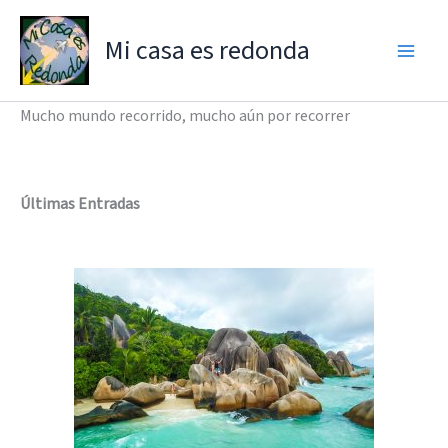
Ir
al
Mi casa es redonda
contenido
Mucho mundo recorrido, mucho aún por recorrer
Últimas Entradas