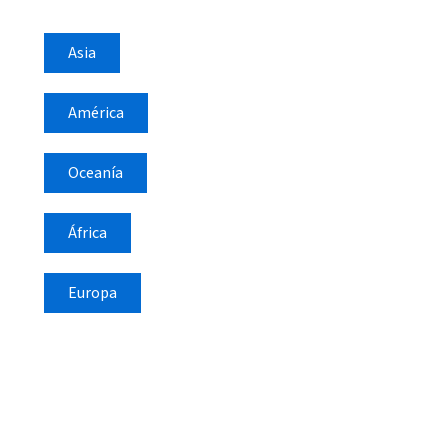
Asia
América
Oceanía
África
Europa