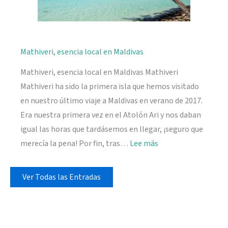
Mathiveri, esencia local en Maldivas
Mathiveri, esencia local en Maldivas Mathiveri
Mathiveri ha sido la primera isla que hemos visitado
en nuestro último viaje a Maldivas en verano de 2017.
Era nuestra primera vez en el Atolón Ari y nos daban
igual las horas que tardásemos en llegar, ¡seguro que
:
merecía la pena! Por fin, tras…
Lee más
Mathiveri,
esencia
Ver Todas las Entradas
local
en
Maldivas