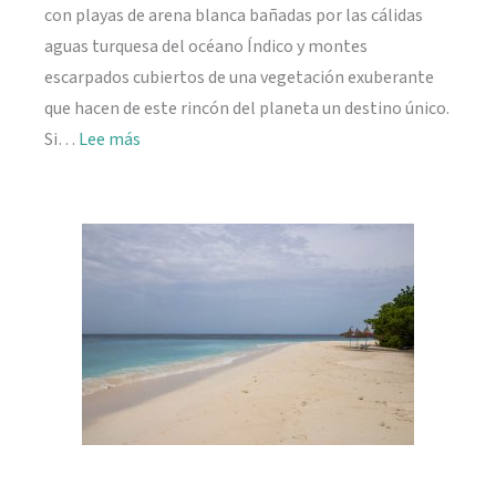
con playas de arena blanca bañadas por las cálidas
aguas turquesa del océano Índico y montes
escarpados cubiertos de una vegetación exuberante
que hacen de este rincón del planeta un destino único.
:
Si…
Lee más
Viajar
a
Seychelles:
información
práctica