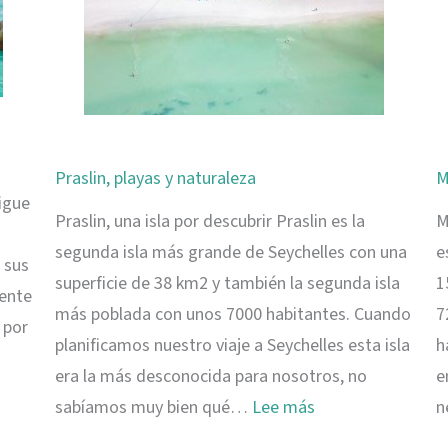
Praslin, playas y naturaleza
M
igue
Praslin, una isla por descubrir Praslin es la
M
segunda isla más grande de Seychelles con una
e
 sus
superficie de 38 km2 y también la segunda isla
1
mente
más poblada con unos 7000 habitantes. Cuando
7
 por
planificamos nuestro viaje a Seychelles esta isla
h
era la más desconocida para nosotros, no
e
:
sabíamos muy bien qué…
Lee más
n
Praslin,