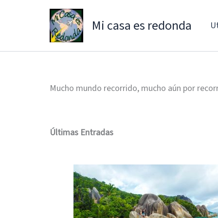
Ir
al
Mi casa es redonda
Ut
contenido
Mucho mundo recorrido, mucho aún por recor
Últimas Entradas