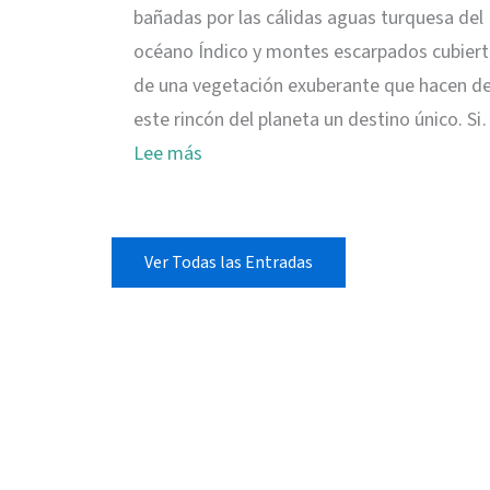
bañadas por las cálidas aguas turquesa del
océano Índico y montes escarpados cubier
de una vegetación exuberante que hacen d
este rincón del planeta un destino único. S
:
Lee más
Viajar
a
Seychelles:
Ver Todas las Entradas
información
práctica