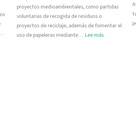
A
proyectos medioambientales, como partidas
t
tos
voluntarias de recogida de residuos o
p
e
proyectos de reciclaje, además de fomentar el
i…
:
uso de papeleras mediante…
Lee más
Ukulhas