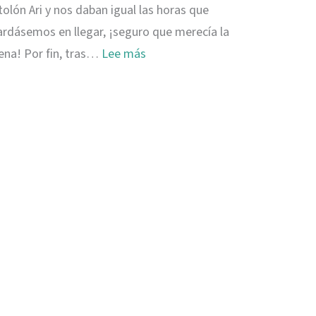
tolón Ari y nos daban igual las horas que
ardásemos en llegar, ¡seguro que merecía la
:
ena! Por fin, tras…
Lee más
Mathiveri,
esencia
local
en
Maldivas