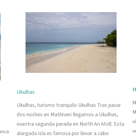
playas
y
naturaleza
les
M
Ukulhas
M
Ukulhas, turismo tranquilo Ukulhas Tras pasar
M
dos noches en Mathiveri llegamos a Ukulhas,
v
nuestra segunda parada en North Ari Atoll. Esta
v
anca
alargada isla es famosa por llevar a cabo