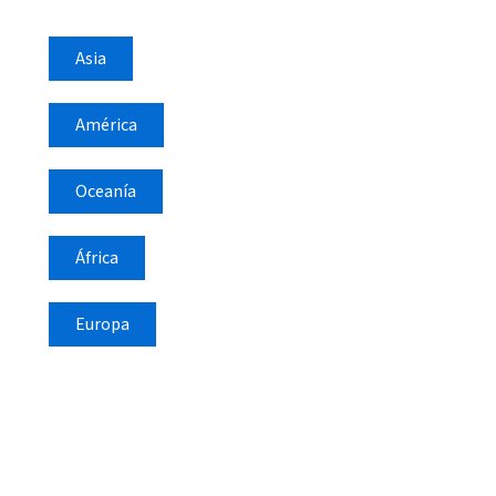
Asia
América
Oceanía
África
Europa