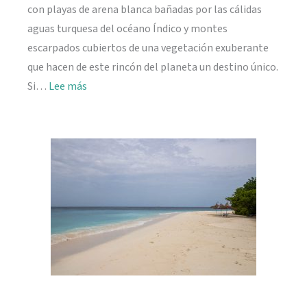
con playas de arena blanca bañadas por las cálidas
aguas turquesa del océano Índico y montes
escarpados cubiertos de una vegetación exuberante
que hacen de este rincón del planeta un destino único.
:
Si…
Lee más
Viajar
a
Seychelles:
información
práctica