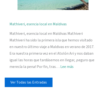
Mathiveri, esencia local en Maldivas
Mathiveri, esencia local en Maldivas Mathiveri
Mathiveri ha sido la primera isla que hemos visitado
en nuestro último viaje a Maldivas en verano de 2017.
Era nuestra primera vez en el Atolón Ari y nos daban
igual las horas que tardásemos en llegar, ¡seguro que
:
merecía la pena! Por fin, tras…
Lee más
Mathiveri,
esencia
Ver Todas las Entradas
local
en
Maldivas