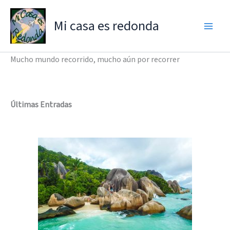
Ir
al
Mi casa es redonda
contenido
Mucho mundo recorrido, mucho aún por recorrer
Últimas Entradas