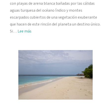
con playas de arena blanca bañadas por las cálidas
aguas turquesa del océano Índico y montes
escarpados cubiertos de una vegetación exuberante
que hacen de este rincón del planeta un destino único.
:
Si…
Lee más
Viajar
a
Seychelles:
información
práctica