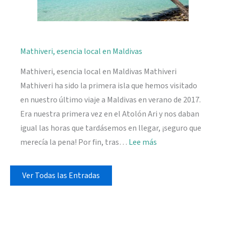
Mathiveri, esencia local en Maldivas
Mathiveri, esencia local en Maldivas Mathiveri
Mathiveri ha sido la primera isla que hemos visitado
en nuestro último viaje a Maldivas en verano de 2017.
Era nuestra primera vez en el Atolón Ari y nos daban
igual las horas que tardásemos en llegar, ¡seguro que
:
merecía la pena! Por fin, tras…
Lee más
Mathiveri,
esencia
Ver Todas las Entradas
local
en
Maldivas