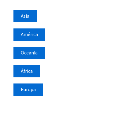
Asia
América
Oceanía
África
Europa