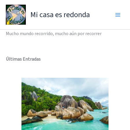
Ir
al
Mi casa es redonda
contenido
Mucho mundo recorrido, mucho aún por recorrer
Últimas Entradas