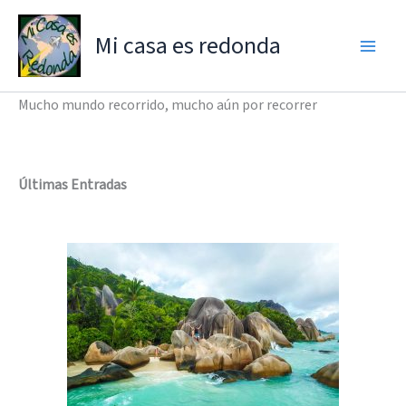
Ir
al
Mi casa es redonda
contenido
Mucho mundo recorrido, mucho aún por recorrer
Últimas Entradas