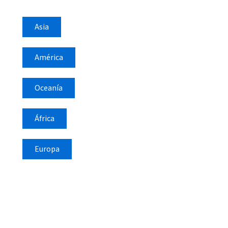
Asia
América
Oceanía
África
Europa