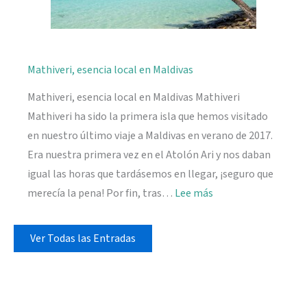
Mathiveri, esencia local en Maldivas
Mathiveri, esencia local en Maldivas Mathiveri
Mathiveri ha sido la primera isla que hemos visitado
en nuestro último viaje a Maldivas en verano de 2017.
Era nuestra primera vez en el Atolón Ari y nos daban
igual las horas que tardásemos en llegar, ¡seguro que
:
merecía la pena! Por fin, tras…
Lee más
Mathiveri,
esencia
Ver Todas las Entradas
local
en
Maldivas