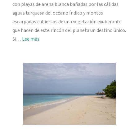
con playas de arena blanca bañadas por las cálidas
aguas turquesa del océano Índico y montes
escarpados cubiertos de una vegetación exuberante
que hacen de este rincón del planeta un destino único.
:
Si…
Lee más
Viajar
a
Seychelles:
información
práctica