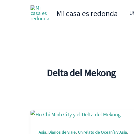
Ir
Mi casa es redonda
Ut
al
contenido
Delta del Mekong
,
,
,
Asia
Diarios de viaje
Un relato de Oceanía y Asia