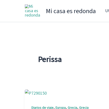
Ir
Mi casa es redonda
Ut
al
contenido
Perissa
,
,
,
Diarios de viaje
Europa
Grecia
Grecia