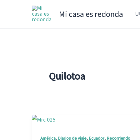
Ir
Mi casa es redonda
Ut
al
contenido
Quilotoa
,
,
,
América
Diarios de viaje
Ecuador
Recorriendo