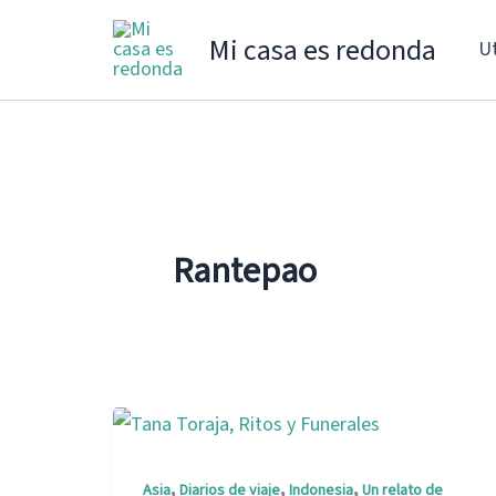
Ir
Mi casa es redonda
Ut
al
contenido
Rantepao
,
,
,
Asia
Diarios de viaje
Indonesia
Un relato de