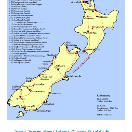
,
,
,
Diarios de viaje
Nueva Zelanda
Oceanía
Un relato de