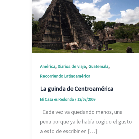
,
,
,
América
Diarios de viaje
Guatemala
Recorriendo Latinoamérica
La guinda de Centroamérica
Mi Casa es Redonda
/
13/07/2009
Cada vez va quedando menos, una
pena porque ya le había cogido el gusto
a esto de escribir en […]