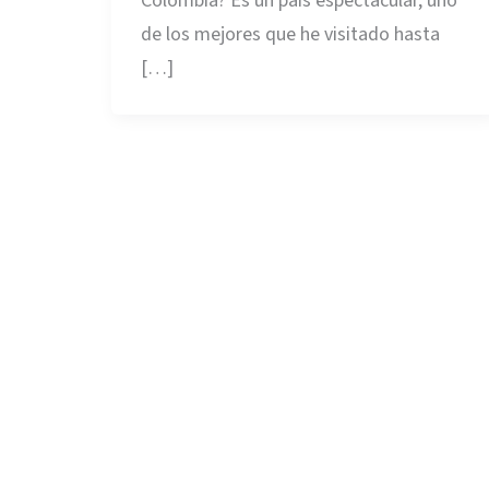
Colombia? Es un país espectacular, uno
de los mejores que he visitado hasta
[…]