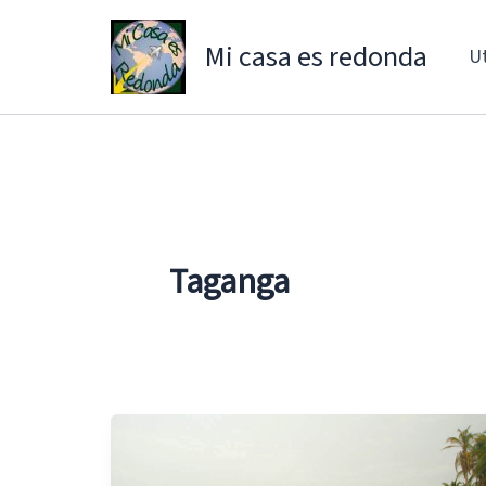
Ir
al
Mi casa es redonda
Ut
contenido
Taganga