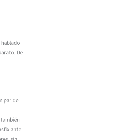
a hablado
barato. De
n par de
 también
asfixiante
res, sin