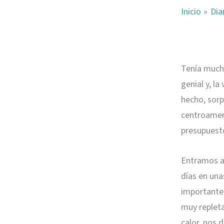
Inicio
Dia
Tenía much
genial y, l
hecho, sor
centroameri
presupuest
Entramos a
días en una
importante
muy repleta
calor, nos 