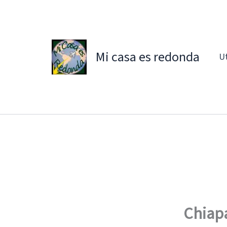
Ir
al
contenido
Mi casa es redonda
Ut
Chiap