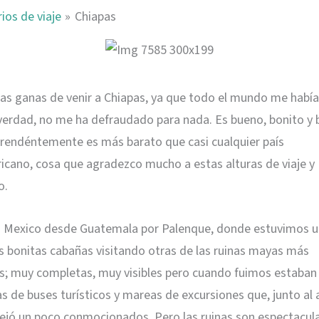
rios de viaje
Chiapas
as ganas de venir a Chiapas, ya que todo el mundo me habí
a verdad, no me ha defraudado para nada. Es bueno, bonito y 
prendéntemente es más barato que casi cualquier país
cano, cosa que agradezco mucho a estas alturas de viaje y
o.
 Mexico desde Guatemala por Palenque, donde estuvimos u
s bonitas cabañas visitando otras de las ruinas mayas más
s; muy completas, muy visibles pero cuando fuimos estaban
s de buses turísticos y mareas de excursiones que, junto al 
dejó un poco conmocionados. Pero las ruinas son espectacula