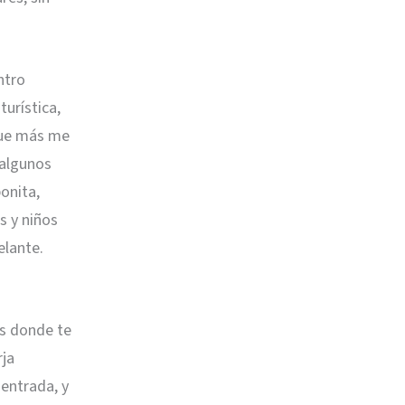
ntro
turística,
que más me
 algunos
onita,
s y niños
elante.
as donde te
rja
 entrada, y