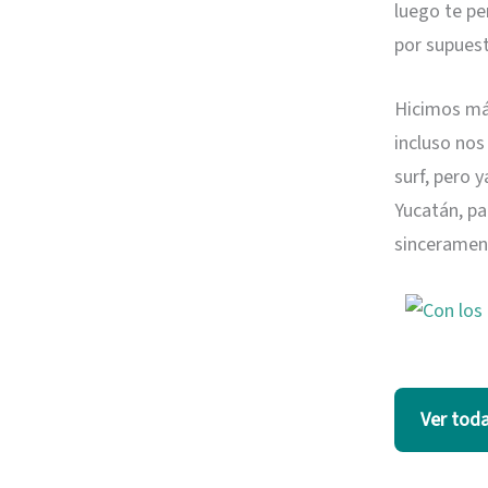
luego te pe
por supuest
Hicimos más
incluso nos
surf, pero 
Yucatán, pa
sinceramen
Ver toda