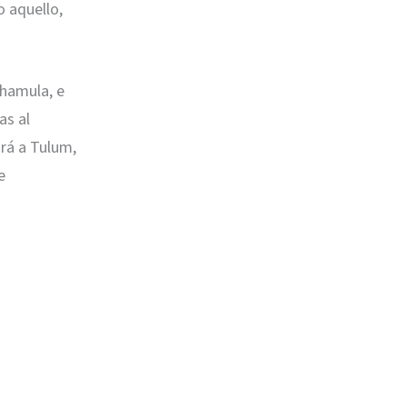
o aquello,
Chamula, e
as al
ará a Tulum,
e