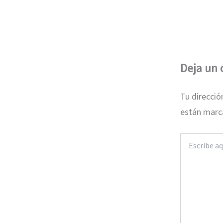
Deja un
Tu direcció
están mar
Escribe
aquí...