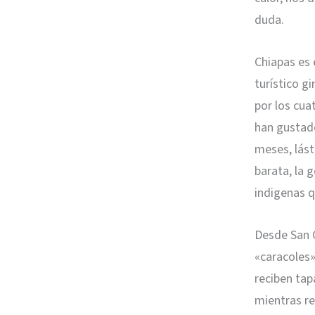
duda.
Chiapas es 
turístico g
por los cua
han gustado
meses, lást
barata, la 
indigenas q
Desde San C
«caracoles
reciben tap
mientras re