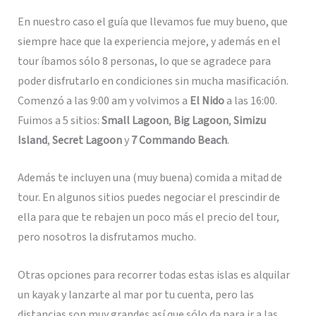
En nuestro caso el guía que llevamos fue muy bueno, que
siempre hace que la experiencia mejore, y además en el
tour íbamos sólo 8 personas, lo que se agradece para
poder disfrutarlo en condiciones sin mucha masificación.
Comenzó a las 9:00 am y volvimos a
El Nido
a las 16:00.
Fuimos a 5 sitios:
Small Lagoon
,
Big Lagoon
,
Simizu
Island
,
Secret Lagoon
y
7 Commando Beach
.
Además te incluyen una (muy buena) comida a mitad de
tour. En algunos sitios puedes negociar el prescindir de
ella para que te rebajen un poco más el precio del tour,
pero nosotros la disfrutamos mucho.
Otras opciones para recorrer todas estas islas es alquilar
un kayak y lanzarte al mar por tu cuenta, pero las
distancias son muy grandes así que sólo da para ir a las