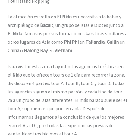
Tour Island Hopping
La atracción estrella en
El Nido
es una visita a la bahía y
archipiélago de
Bacuit
, un grupo de islas e islotes junto a
El Nido
, famosos por sus formaciones kársticas similares a
otros lugares de Asia como
Phi Phi
en
Tailandia
,
Guilin
en
China
o
Halong Bay
en
Vietnam
.
Para visitar esta zona hay infinitas agencias turísticas en
el Nido
que te ofrecen tours de 1 día para recorrer la zona,
divididos en 4 partes: tour A, tour B, tour C y tour D. Todas
las agencias siguen el mismo patrón, y cada tipo de tour
va a un grupo de islas diferentes. El más barato suele ser el
tour A, suponemos que por cercanía. Después de
informarnos llegamos a la conclusión de que los mejores
eran el A y el C, por todas las experiencias previas de
gente. Nosotros hicimos el tour A.