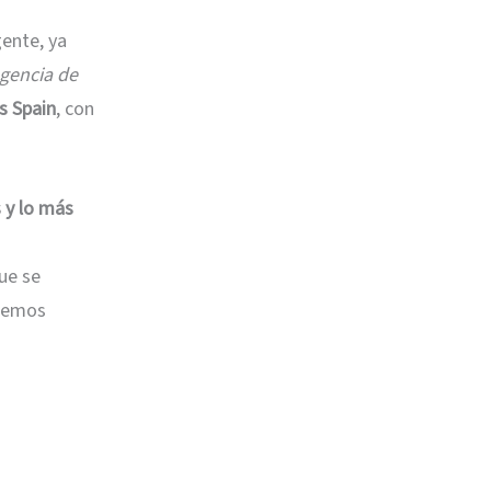
gente, ya
gencia de
 Spain
, con
 y lo más
ue se
 hemos