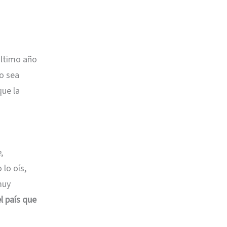
último año
o sea
que la
e
,
 lo oís,
muy
el país que