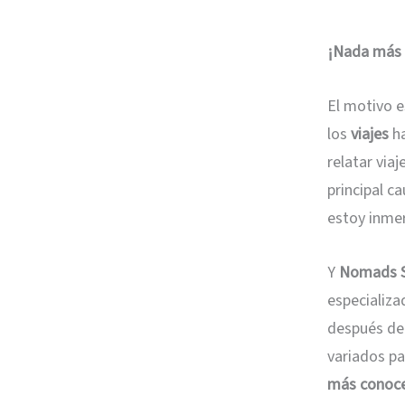
¡Nada más l
El motivo e
los
viajes
ha
relatar via
principal c
estoy inme
Y
Nomads S
especializad
después de
variados pa
más conoc