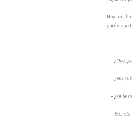
Hay mucha 
parón que 
– ¿Oye, po
– ¿No sube
– ¿Ya te ha
– Etc, et