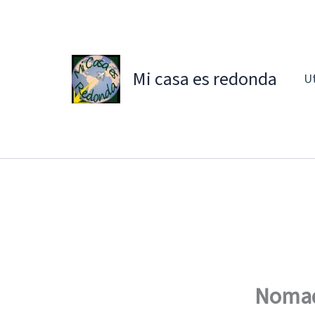
Ir
al
contenido
Mi casa es redonda
Ut
Nomad