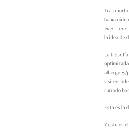
Tras mucho 
había oído 
viajes, que
la idea de 
La filosofía
optimizada
albergues/p
visiten, ad
currado ba
Ésta es la 
Y éste es e