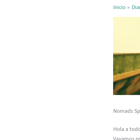
Inicio
Dia
Nomads Spa
Hola a tod
Vayamos po