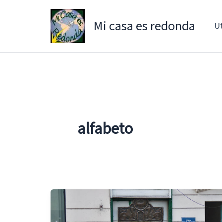
Ir
al
Mi casa es redonda
Ut
contenido
alfabeto