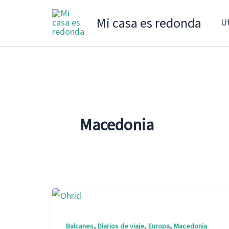
Ir
Mi casa es redonda
Ut
al
contenido
Macedonia
,
,
,
Balcanes
Diarios de viaje
Europa
Macedonia