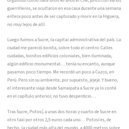
orgulloso como hace unos 40 años el Che, junto con varios
guerrilleros, se ocultaron en esa casa durante una semana
entera poco antes de ser capturado y morir en la Higuera,
no muy lejos de allí.
Luego fuimos a Sucre, la capital administrativa del país. La
ciudad me pareció bonita, sobre todo el centro. Calles
cuidadas, bonitos edificios coloniales, bien iluminada,
algún edificio monumental… tenía su encanto, aunque
pasamos poco tiempo. Me recordó un poco a Cuzco, en
Perú. Pero sin su ambiente, por supuesto, jejeje. Y bueno,
el interesante viaje desde Samaipata a Sucre ya lo conté
en el capítulo anterior, no tuvo desperdicio…
Tras Sucre, Potosí, a unas dos horas y cuarto de Sucre en
otro taxi por otros 2,5 euros cada uno… Potosí es, de
hecho, la ciudad más alta del mundo, a 4000 metros sobre