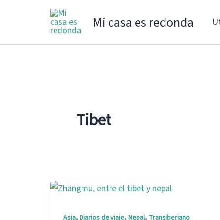
Ir
Mi casa es redonda
Ut
al
contenido
Tibet
,
,
,
Asia
Diarios de viaje
Nepal
Transiberiano